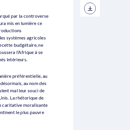
arqué par la controverse
ura mis en lumière ce
productions
 les systèmes agricoles
 recette budgétaire, ne
ussera l’Afrique à se
és intérieurs.
nière préférentielle, au
t désormais, au nom des
lent mal leur souci de
Unis. La rhétorique de
on caritative moralisante
ntinent le plus pauvre