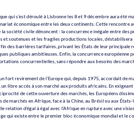
e qui s’est déroulé à Lisbonne les 8 et 9 décembre aura été m
enariat économique entre les deux continents. Cette rencontre a
 la société civile dénoncent : la concurrence inégale entre des 
et soutenues et les fragiles productions locales, déstabilisera
a fin des barrières tarifaires, privant les États de leur principale
ques publiques ambitieuses. Enfin, la concurrence européenne po
portations concurrentielles, sans répondre aux besoins des march
un fort revirement de l’Europe qui, depuis 1975, accordait de ma
n libre accès à son marché aux produits africains. En exigean
ciprocité de cette ouverture des marchés, les Européens dissimu
s de marchés en Afrique, face à la Chine, au Brésil ou aux États-
le relation d’égal à égal avec l’Afrique en rupture avec une visi
age qui existe entre le premier bloc économique mondial et le co