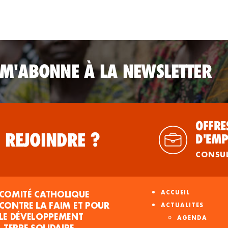
 M'ABONNE À LA NEWSLETTER
OFFRE
 REJOINDRE ?
D'EMP
CONSU
COMITÉ CATHOLIQUE
ACCUEIL
CONTRE LA FAIM ET POUR
ACTUALITES
LE DÉVELOPPEMENT
AGENDA
- TERRE SOLIDAIRE