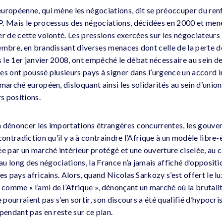
uropéenne, qui mène les négociations, dit se préoccuper du re
. Mais le processus des négociations, décidées en 2000 et men
r de cette volonté. Les pressions exercées sur les négociateurs a
embre, en brandissant diverses menaces dont celle de la perte de
le 1er janvier 2008, ont empêché le débat nécessaire au sein de
es ont poussé plusieurs pays à signer dans l’urgence un accord 
marché européen, disloquant ainsi les solidarités au sein d’union
rs positions.
à dénoncer les importations étrangères concurrentes, les gouv
contradiction qu’il y a à contraindre l’Afrique à un modèle libre-
e par un marché intérieur protégé et une ouverture ciselée, au c
 au long des négociations, la France n’a jamais affiché d’oppositio
es pays africains. Alors, quand Nicolas Sarkozy s’est offert le lu
omme « l’ami de l’Afrique », dénonçant un marché où la brutali
e pourraient pas s’en sortir, son discours a été qualifié d’hypocr
pendant pas en reste sur ce plan.