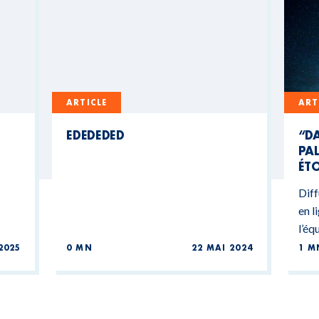
ARTICLE
ART
EDEDEDED
“DA
PAL
ÉTO
Diff
en l
l’éq
2025
0 MN
22 MAI 2024
1 M