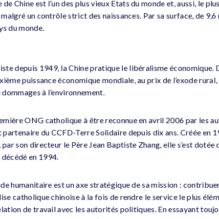
de Chine est l’un des plus vieux Etats du monde et, aussi, le plu
, malgré un contrôle strict des naissances. Par sa surface, de 9,6 
ays du monde.
te depuis 1949, la Chine pratique le libéralisme économique. 
euxième puissance économique mondiale, au prix de l’exode rural,
de dommages à l’environnement.
première ONG catholique à être reconnue en avril 2006 par les au
st partenaire du CCFD-Terre Solidaire depuis dix ans. Créée en 
 par son directeur le Père Jean Baptiste Zhang, elle s’est dotée
, décédé en 1994.
aide humanitaire est un axe stratégique de sa mission : contribuer 
ise catholique chinoise à la fois de rendre le service le plus élém
lation de travail avec les autorités politiques. En essayant touj