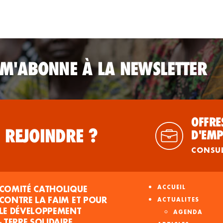
 M'ABONNE À LA NEWSLETTER
OFFRE
 REJOINDRE ?
D'EMP
CONSU
COMITÉ CATHOLIQUE
ACCUEIL
CONTRE LA FAIM ET POUR
ACTUALITES
LE DÉVELOPPEMENT
AGENDA
- TERRE SOLIDAIRE