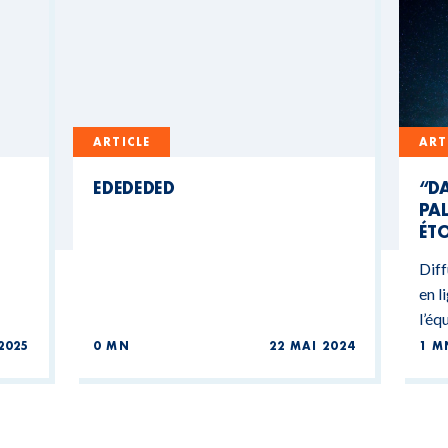
ARTICLE
ART
EDEDEDED
“DA
PAL
ÉTO
Diff
en l
l’éq
2025
0 MN
22 MAI 2024
1 M