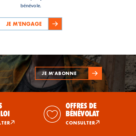
bénévole.
JE M'ENGAGE
JE M'ABONNE
S
OFFRES DE
LOI
BÉNÉVOLAT
LTER
CONSULTER