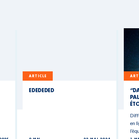
ARTICLE
ART
EDEDEDED
“DA
PAL
ÉTO
Diff
en l
l’éq