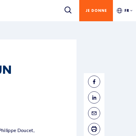
JE DONNE
FR
UN
 Philippe Doucet,