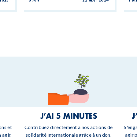
2025
0 MN
22 MAI 2024
1 M
J’AI 5 MINUTES
J
ons et
Contribuez directement à nos actions de
S'eng
 agir.
solidarité internationale grâce à un don.
agir 