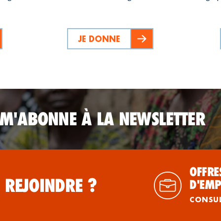
JE DONNE
 M'ABONNE À LA NEWSLETTER
OFFRE
 REJOINDRE ?
D'EMP
CONSU