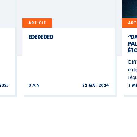
ARTICLE
ART
EDEDEDED
“DA
PAL
ÉTO
Diff
en l
l’éq
2025
0 MN
22 MAI 2024
1 M