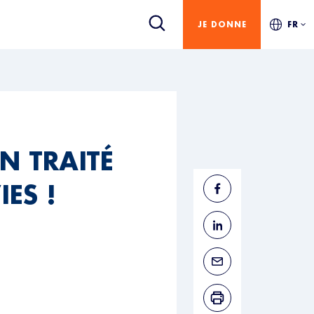
JE DONNE
FR
N TRAITÉ
ES !