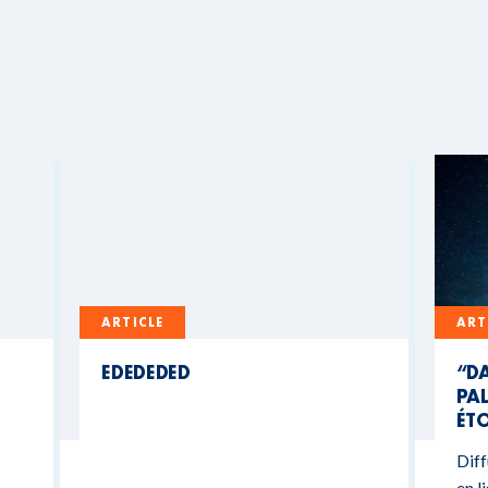
ARTICLE
ART
EDEDEDED
“DA
PAL
ÉTO
Diff
en l