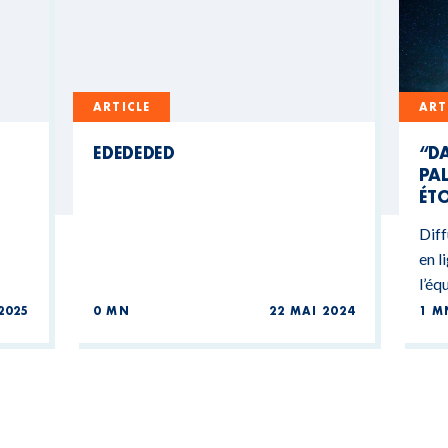
ARTICLE
ART
EDEDEDED
“DA
PAL
ÉTO
Diff
en l
l’éq
2025
0 MN
22 MAI 2024
1 M