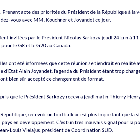
0. Prenant acte des priorités du Président de la République à la 
endez-vous avec MM. Kouchner et Joyandet ce jour.
ent invitées par le Président Nicolas Sarkozy jeudi 24 juin à 11
s pour le G8 et le G20 au Canada.
les ont été informées que cette réunion se tiendrait en réalité 
e d’Etat Alain Joyandet, l’agenda du Président étant trop chargé
nt bien sûr accepté ce changement de format.
ris que le Président Sarkozy recevra jeudi matin Thierry Henry
 République, recevoir un footballeur est plus important que la si
s pays en développement. C’est un très mauvais signal pour la p
 Jean-Louis Vielajus, président de Coordination SUD.