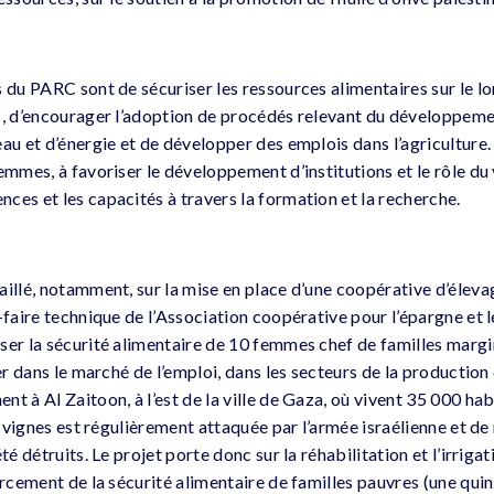
s du PARC sont de sécuriser les ressources alimentaires sur le l
s, d’encourager l’adoption de procédés relevant du développeme
au et d’énergie et de développer des emplois dans l’agriculture.
emmes, à favoriser le développement d’institutions et le rôle du 
ces et les capacités à travers la formation et la recherche.
aillé, notamment, sur la mise en place d’une coopérative d’élev
-faire technique de l’Association coopérative pour l’épargne et 
er la sécurité alimentaire de 10 femmes chef de familles margin
rer dans le marché de l’emploi, dans les secteurs de la production
t à Al Zaitoon, à l’est de la ville de Gaza, où vivent 35 000 hab
et vignes est régulièrement attaquée par l’armée israélienne et d
té détruits. Le projet porte donc sur la réhabilitation et l’irriga
orcement de la sécurité alimentaire de familles pauvres (une quin