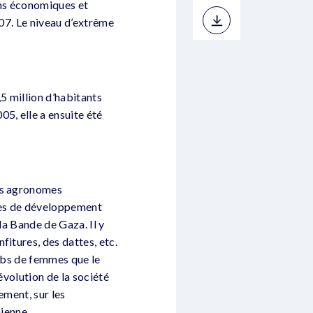
ons économiques et
007. Le niveau d’extrême
5 million d’habitants
5, elle a ensuite été
nes agronomes
mmes de développement
la Bande de Gaza. Il y
itures, des dattes, etc.
lubs de femmes que le
évolution de la société
ement, sur les
nienne.