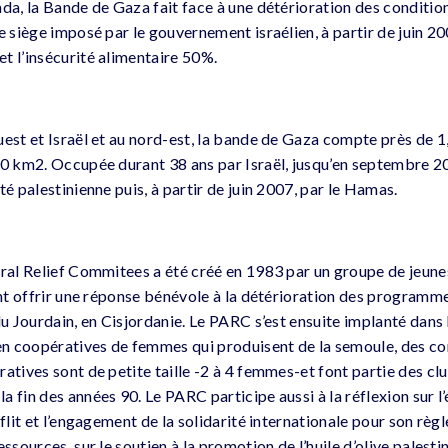
ada, la Bande de Gaza fait face à une détérioration des conditi
e siège imposé par le gouvernement israélien, à partir de juin 2
t l’insécurité alimentaire 50%.
est et Israël et au nord-est, la bande de Gaza compte près de 1,
60 km2. Occupée durant 38 ans par Israël, jusqu’en septembre 200
té palestinienne puis, à partir de juin 2007, par le Hamas.
ural Relief Commitees a été créé en 1983 par un groupe de jeu
ient offrir une réponse bénévole à la détérioration des progra
du Jourdain, en Cisjordanie. Le PARC s’est ensuite implanté dans 
en coopératives de femmes qui produisent de la semoule, des conf
ratives sont de petite taille -2 à 4 femmes-et font partie des c
 fin des années 90. Le PARC participe aussi à la réflexion sur l’
nflit et l’engagement de la solidarité internationale pour son règl
ssources, sur le soutien à la promotion de l’huile d’olive palesti