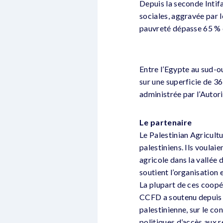
Depuis la seconde Intif
sociales, aggravée par l
pauvreté dépasse 65 % e
Entre l’Egypte au sud-ou
sur une superficie de 3
administrée par l’Autori
Le partenaire
Le Palestinian Agricult
palestiniens. Ils voula
agricole dans la vallée 
soutient l’organisation 
La plupart de ces coopé
CCFD a soutenu depuis la
palestinienne, sur le co
politiques d’accès aux re