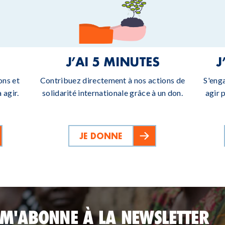
J’AI 5 MINUTES
J
ons et
Contribuez directement à nos actions de
S'eng
 agir.
solidarité internationale grâce à un don.
agir 
JE DONNE
 M'ABONNE À LA NEWSLETTER