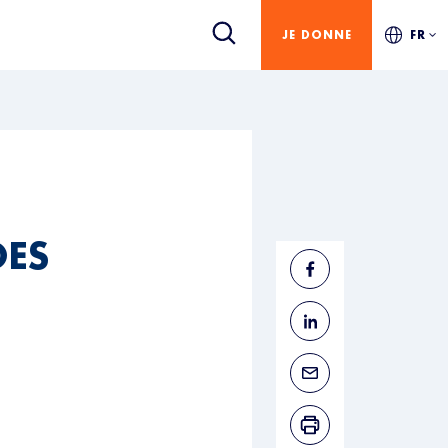
JE DONNE
FR
DES