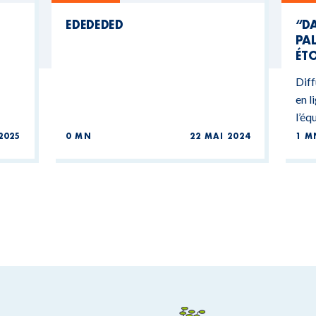
EDEDEDED
“DA
PAL
ÉTO
Diff
en l
l’éq
2025
0 MN
22 MAI 2024
1 M