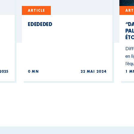
ARTICLE
ART
EDEDEDED
“DA
PAL
ÉTO
Diff
en l
l’éq
2025
0 MN
22 MAI 2024
1 M