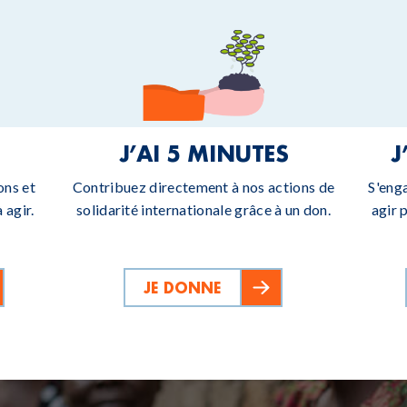
J’AI 5 MINUTES
J
ons et
Contribuez directement à nos actions de
S'eng
 agir.
solidarité internationale grâce à un don.
agir 
JE DONNE