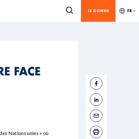
JE DONNE
FR
RE FACE
 des Nations unies » où