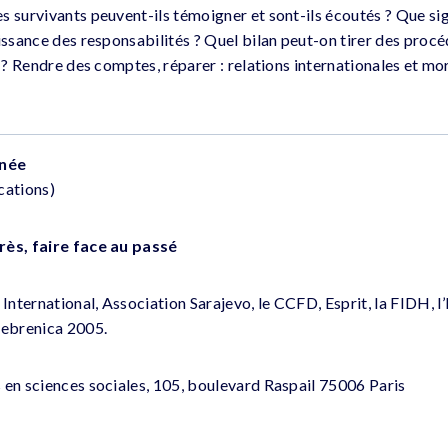
 survivants peuvent-ils témoigner et sont-ils écoutés ? Que sign
aissance des responsabilités ? Quel bilan peut-on tirer des pro
e ? Rendre des comptes, réparer : relations internationales et mo
rnée
cations)
rès, faire face au passé
nternational, Association Sarajevo, le CCFD, Esprit, la FIDH, l’
rebrenica 2005.
 en sciences sociales, 105, boulevard Raspail 75006 Paris