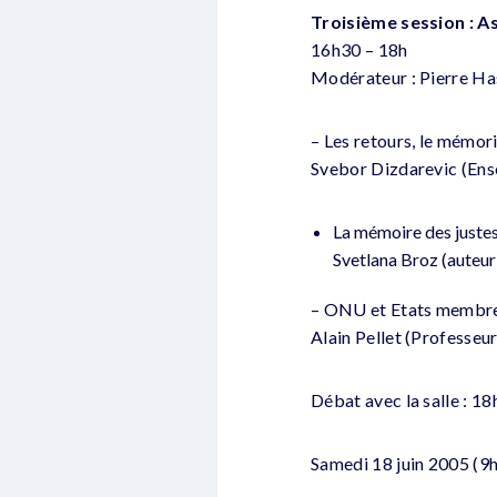
Troisième session : A
16h30 – 18h
Modérateur : Pierre Ha
– Les retours, le mémoria
Svebor Dizdarevic (Ense
La mémoire des juste
Svetlana Broz (auteur
– ONU et Etats membres 
Alain Pellet (Professeur
Débat avec la salle : 1
Samedi 18 juin 2005 (9