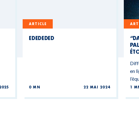
ARTICLE
ART
EDEDEDED
“DA
PAL
ÉTO
Diff
en l
l’éq
2025
0 MN
22 MAI 2024
1 M