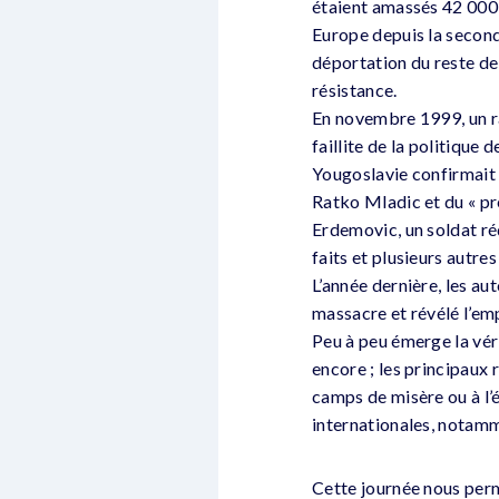
étaient amassés 42 000
Europe depuis la second
déportation du reste de
résistance.
En novembre 1999, un ra
faillite de la politique 
Yougoslavie confirmait
Ratko Mladic et du « pr
Erdemovic, un soldat réq
faits et plusieurs autre
L’année dernière, les au
massacre et révélé l’em
Peu à peu émerge la véri
encore ; les principaux 
camps de misère ou à l’é
internationales, notamm
Cette journée nous perme