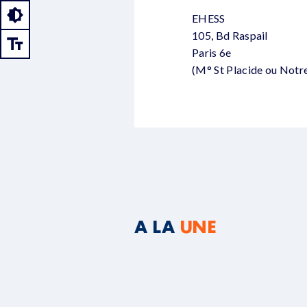
EHESS
105, Bd Raspail
Paris 6e
(M° St Placide ou Not
A LA
UNE