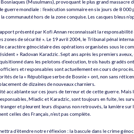
 Bosniaques (Musulmans), provoquant le plus grand massacre de
e guerre mondiale : l’exécution sommaire en six jours de 8 000 
 la communauté hors de la zone conquise. Les casques bleus n’
pport présenté par Kofi Annan reconnaissait la responsabilité 
des zones de sécurité ». Le 19 avril 2004, le Tribunal pénal interna
 le caractère génocidaire des opérations organisées sous le c
ésident » Radovan Karadzic. Sept ans après les premiers aveux,
uisitionné dans les pelotons d’exécution, trois hauts gradés ont
s officiers et responsables sont actuellement en cours de procès
torités de la « République serbe de Bosnie » ont, non sans rétice
placement de dizaines de nouveaux charniers.
té accablante sur ces jours de terreur et de cette guerre. Mais 
responsables, Mladic et Karadzic, sont toujours en fuite, les sur
tranger et pleurent leurs disparus non retrouvés, la lumière sur 
ent celles des Français, n’est pas complète.
ttra d’étendre notre réflexion : la bascule dans le crime génoci