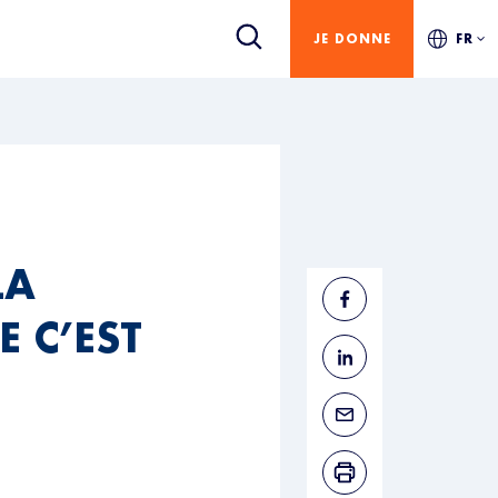
JE DONNE
FR
LA
 C’EST