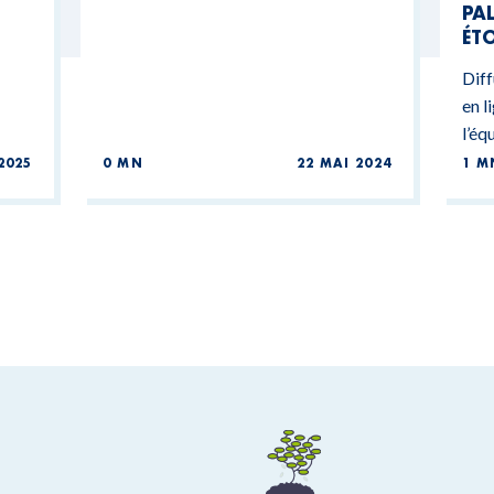
PAL
ÉTO
Diff
en l
l’éq
2025
0 MN
22 MAI 2024
1 M