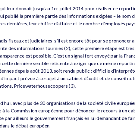
ui leur donnait jusqu’au 1er juillet 2014 pour réaliser ce report
ui publié la première partie des informations exigées – le nom de 
ces dernières, leur chiffre d’affaire et le nombre d’employés pays
is fiscaux et judiciaires, s’il est encore tôt pour se prononcer au
cérité des informations fournies (2), cette première étape est trè
ansparence est possible. C’est un signal fort envoyé par la Fra
ù cette dernière semble réticente à exiger que ce même reportin
nnes depuis août 2013, soit rendu public : difficile d’interprét
de d’impact prévue à ce sujet à un cabinet d’audit et de conseil n
ations, Pricewaterhousecoopers (3).
d’hui, avec plus de 30 organisations de la société civile europé
tre à la Commission européenne pour dénoncer le recours à un cabi
rte par ailleurs le gouvernement français en lui demandant de fai
dans le débat européen.