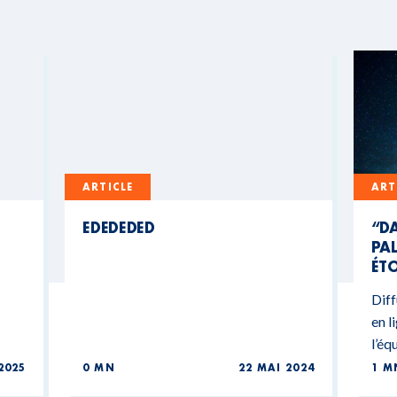
ARTICLE
ART
EDEDEDED
“DA
PAL
ÉTO
Diff
en l
l’éq
2025
0 MN
22 MAI 2024
1 M