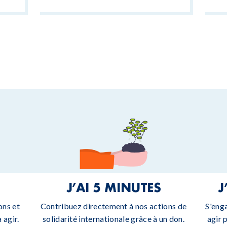
J’AI 5 MINUTES
J
ons et
Contribuez directement à nos actions de
S'eng
 agir.
solidarité internationale grâce à un don.
agir 