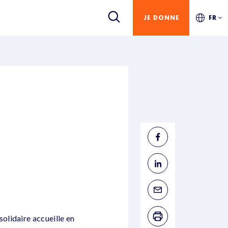
JE DONNE
FR
olidaire accueille en