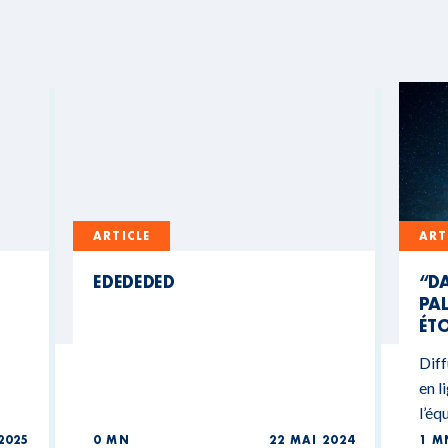
ARTICLE
ART
EDEDEDED
“DA
PAL
ÉTO
Diff
en l
l’éq
2025
0 MN
22 MAI 2024
1 M