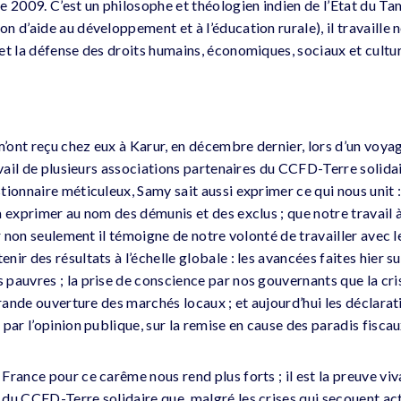
e 2009. C’est un philosophe et théologien indien de l’État du Ta
n d’aide au développement et à l’éducation rurale), il travaille
et la défense des droits humains, économiques, sociaux et cultur
ont reçu chez eux à Karur, en décembre dernier, lors d’un voyage
avail de plusieurs associations partenaires du CCFD-Terre solida
ionnaire méticuleux, Samy sait aussi exprimer ce qui nous unit :
 exprimer au nom des démunis et des exclus ; que notre travail à l
ar non seulement il témoigne de notre volonté de travailler avec le
ir des résultats à l’échelle globale : les avancées faites hier sur
auvres ; la prise de conscience par nos gouvernants que la crise
 grande ouverture des marchés locaux ; et aujourd’hui les déclar
par l’opinion publique, sur la remise en cause des paradis fiscau
France pour ce carême nous rend plus forts ; il est la preuve v
du CCFD-Terre solidaire que, malgré les crises qui secouent ac