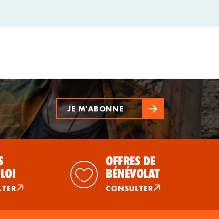
JE M'ABONNE
S
OFFRES DE
LOI
BÉNÉVOLAT
LTER
CONSULTER